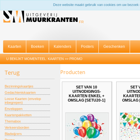
Deze website maakt gebruik van cookies om uw bezoek 
FR
Kaarten
Boeken
Kalenders
Posters
Geschenken
U BEKIJKT MOMENTEEL:
KAARTEN
>>
PROMO
Terug
Producten
Bezinningskaartjes
SET VAN 10
SET 
UITNODIGINGS-
UITNOD
Gedachteniskaarten
KAARTEN ENKEL +
KAARTEN
Losse Kaarten (envelop
OMSLAG [SETU20-1]
OMSLAG [
inbegrepen)
Enveloppen
Kaartenpakketten
Themabox
Verkeersborden
Bladwijzers