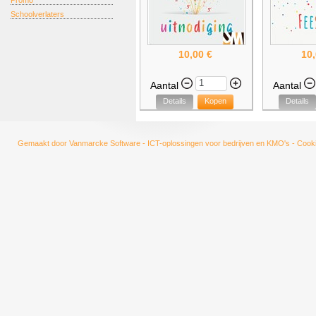
Promo
Schoolverlaters
10,00 €
10,
Aantal
Aantal
Details
Kopen
Details
Gemaakt door
Vanmarcke Software - ICT-oplossingen voor bedrijven en KMO's
-
Cooki