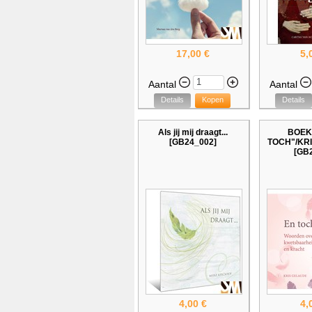
17,00 €
5,
Aantal
Aantal
Details
Kopen
Details
Als jij mij draagt...
BOEK
[GB24_002]
TOCH"/KR
[GB2
4,00 €
4,