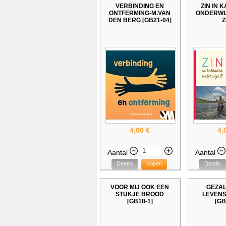
VERBINDING EN
ZIN IN 
ONTFERMING-M.VAN
ONDERWIJ
DEN BERG [GB21-04]
Z
4,00 €
4,
Aantal
Aantal
Details
Kopen
Details
VOOR MIJ OOK EEN
GEZAL
STUKJE BROOD
LEVEN
[GB18-1]
[GB