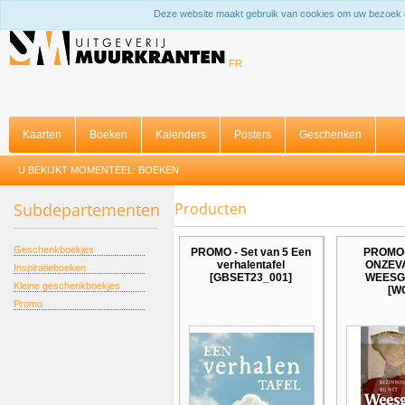
Deze website maakt gebruik van cookies om uw bezoek 
FR
Kaarten
Boeken
Kalenders
Posters
Geschenken
U BEKIJKT MOMENTEEL:
BOEKEN
Subdepartementen
Producten
Geschenkboekjes
PROMO - Set van 5 Een
PROMO
verhalentafel
ONZEV
Inspiratieboeken
[GBSET23_001]
WEESG
Kleine geschenkboekjes
[W
Promo