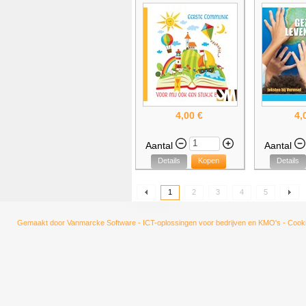
4,00 €
4,
Aantal
Aantal
Details
Kopen
Details
1
2
3
4
5
Gemaakt door
Vanmarcke Software - ICT-oplossingen voor bedrijven en KMO's
-
Cooki