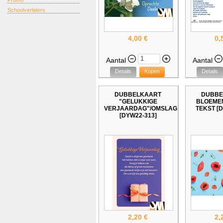
Promo
Schoolverlaters
4,00 €
0,
Aantal
Aantal
Details
Kopen
Details
DUBBELKAART
DUBBE
"GELUKKIGE
BLOEME
VERJAARDAG"/OMSLAG
TEKST [D
[DYW22-313]
2,20 €
2,