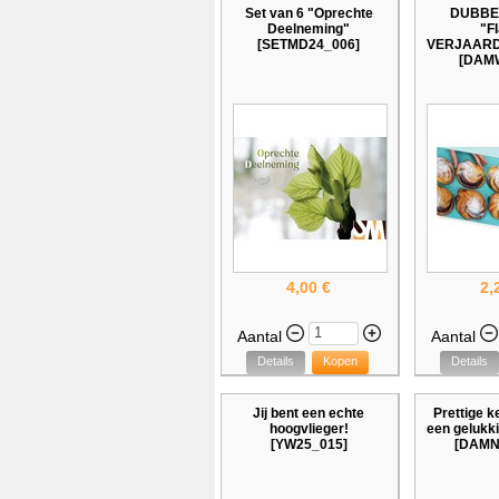
Set van 6 "Oprechte
DUBBE
Deelneming"
"F
[SETMD24_006]
VERJAAR
[DAMW
4,00 €
2,
Aantal
Aantal
Details
Kopen
Details
Jij bent een echte
Prettige 
hoogvlieger!
een gelukk
[YW25_015]
[DAMN