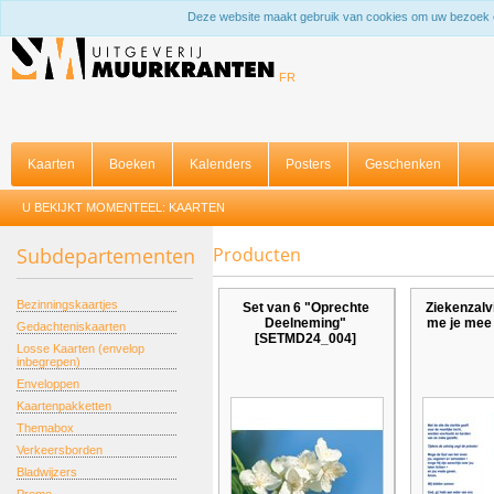
Deze website maakt gebruik van cookies om uw bezoek 
FR
Kaarten
Boeken
Kalenders
Posters
Geschenken
U BEKIJKT MOMENTEEL:
KAARTEN
Subdepartementen
Producten
Bezinningskaartjes
Set van 6 "Oprechte
Ziekenzalvi
Deelneming"
me je mee
Gedachteniskaarten
[SETMD24_004]
Losse Kaarten (envelop
inbegrepen)
Enveloppen
Kaartenpakketten
Themabox
Verkeersborden
Bladwijzers