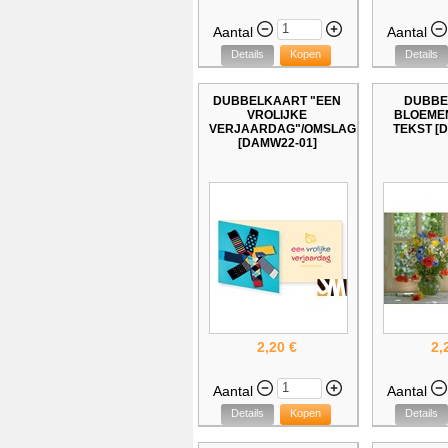
Aantal
Aantal
Details
Kopen
Details
DUBBELKAART "EEN
DUBBE
VROLIJKE
BLOEME
VERJAARDAG"/OMSLAG
TEKST [D
[DAMW22-01]
2,20 €
2,
Aantal
Aantal
Details
Kopen
Details