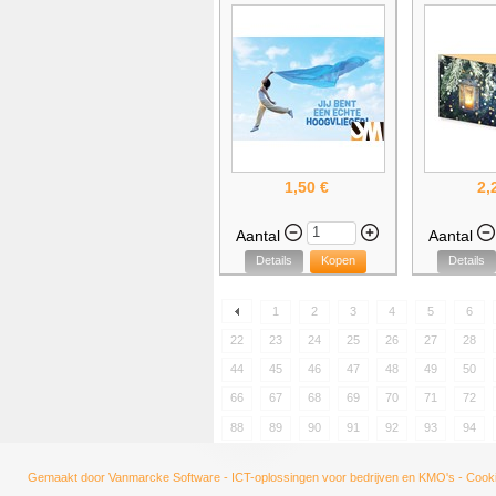
1,50 €
2,
Aantal
Aantal
Details
Kopen
Details
1
2
3
4
5
6
22
23
24
25
26
27
28
44
45
46
47
48
49
50
66
67
68
69
70
71
72
88
89
90
91
92
93
94
Gemaakt door
Vanmarcke Software - ICT-oplossingen voor bedrijven en KMO's
-
Cooki