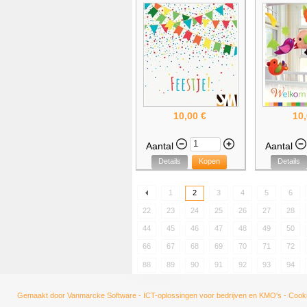
10,00 €
10,
Aantal
Aantal
Details
Kopen
Details
1
2
3
4
5
6
22
23
24
25
26
27
28
44
45
46
47
48
49
50
66
67
68
69
70
71
72
88
89
90
91
92
93
94
Gemaakt door
Vanmarcke Software - ICT-oplossingen voor bedrijven en KMO's
-
Cooki