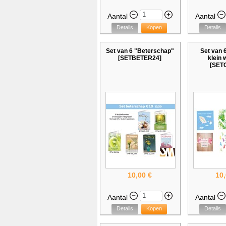
Aantal
Aantal
Details
Kopen
Details
Set van 6 "Beterschap"
Set van 
[SETBETER24]
klein 
[SET
10,00 €
10,
Aantal
Aantal
Details
Kopen
Details