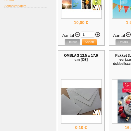
Promo
Schoolverlaters
10,00 €
1,
Aantal
Aantal
Details
Kopen
Details
OMSLAG 12.5 x 17.6
Pakket 3:
cm [O3]
verjaa
dubbelkaar
0,10 €
16,