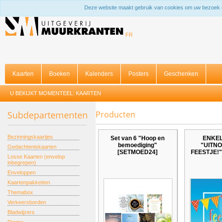
Deze website maakt gebruik van cookies om uw bezoek 
FR
Kaarten
Boeken
Kalenders
Posters
Geschenken
U BEKIJKT MOMENTEEL:
KAARTEN
Subdepartementen
Producten
Bezinningskaartjes
Set van 6 "Hoop en
ENKE
bemoediging"
"UITNO
Gedachteniskaarten
[SETMOED24]
FEESTJE!"
Losse Kaarten (envelop
inbegrepen)
Enveloppen
Kaartenpakketten
Themabox
Verkeersborden
Bladwijzers