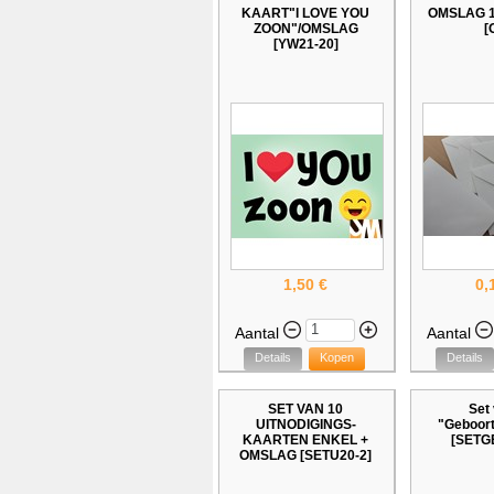
KAART"I LOVE YOU
OMSLAG 12
ZOON"/OMSLAG
[
[YW21-20]
1,50 €
0,
Aantal
Aantal
Details
Kopen
Details
SET VAN 10
Set
UITNODIGINGS-
"Geboor
KAARTEN ENKEL +
[SETG
OMSLAG [SETU20-2]