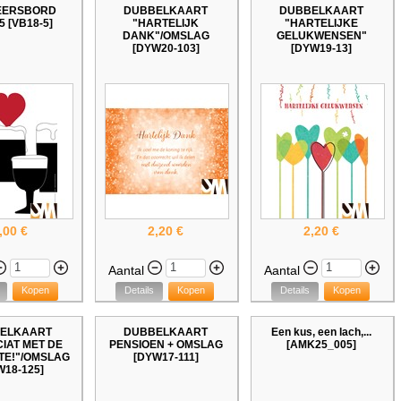
EERSBORD
DUBBELKAART
DUBBELKAART
5 [VB18-5]
"HARTELIJK
"HARTELIJKE
DANK"/OMSLAG
GELUKWENSEN"
[DYW20-103]
[DYW19-13]
,00 €
2,20 €
2,20 €
Aantal
Aantal
Kopen
Details
Kopen
Details
Kopen
ELKAART
DUBBELKAART
Een kus, een lach,...
CIAT MET DE
PENSIOEN + OMSLAG
[AMK25_005]
E!"/OMSLAG
[DYW17-111]
W18-125]