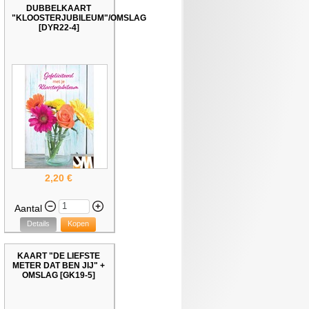
DUBBELKAART
"KLOOSTERJUBILEUM"/OMSLAG
[DYR22-4]
2,20 €
Aantal
Details
Kopen
KAART "DE LIEFSTE
METER DAT BEN JIJ" +
OMSLAG [GK19-5]