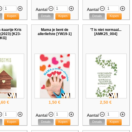
Aantal
Aantal
Kopen
Details
Kopen
Details
Kopen
-kaartje Kris
Mama je bent de
'T is niet normaal...
(2023) [K23-
allerliefste [YW19-1]
[AMK25_004]
KG]
,60 €
1,50 €
2,50 €
Aantal
Aantal
Kopen
Details
Kopen
Details
Kopen