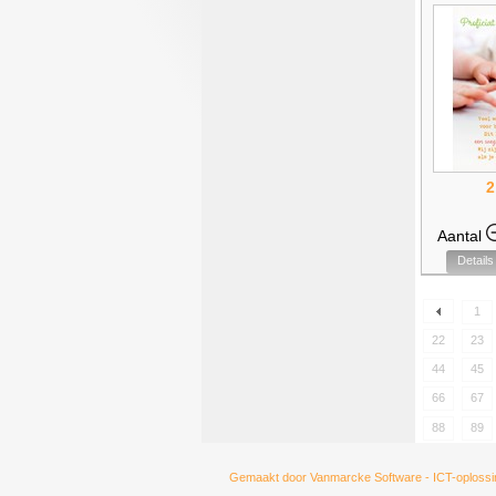
2
Aantal
Details
1
22
23
44
45
66
67
88
89
Gemaakt door
Vanmarcke Software - ICT-oplossi