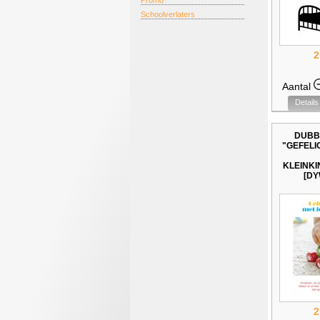
Promo
Schoolverlaters
2
Aantal
Details
DUBB
"GEFELI
KLEINKI
[DY
2