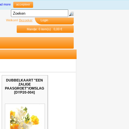
ad more
accepteer
Welkom!
Bezoeker
Login
Mandje: 0 item(s) 0,00 €
DUBBELKAART "EEN
ZALIGE
PAASGROET"/OMSLAG
[DYP20-004]