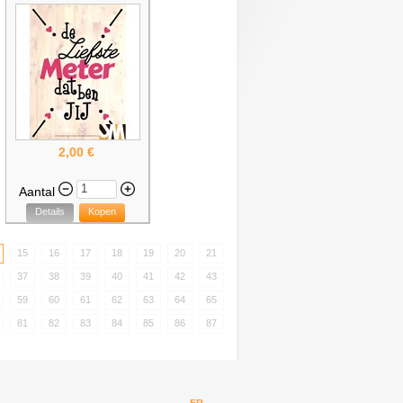
2,00 €
Aantal
Details
Kopen
15
16
17
18
19
20
21
37
38
39
40
41
42
43
59
60
61
62
63
64
65
81
82
83
84
85
86
87
FR