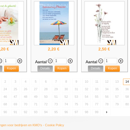
,20 €
2,20 €
2,50 €
Aantal
Aantal
Kopen
Details
Kopen
Details
Kopen
2
3
4
5
6
7
8
9
10
11
12
13
14
24
25
26
27
28
29
30
31
32
33
34
35
36
46
47
48
49
50
51
52
53
54
55
56
57
58
68
69
70
71
72
73
74
75
76
77
78
79
80
90
91
92
93
94
95
96
97
98
99
ngen voor bedrijven en KMO's
-
Cookie Policy