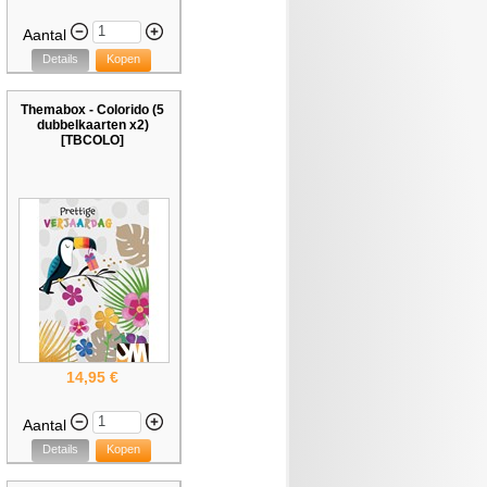
Aantal
Details
Kopen
Themabox - Colorido (5
dubbelkaarten x2)
[TBCOLO]
14,95 €
Aantal
Details
Kopen