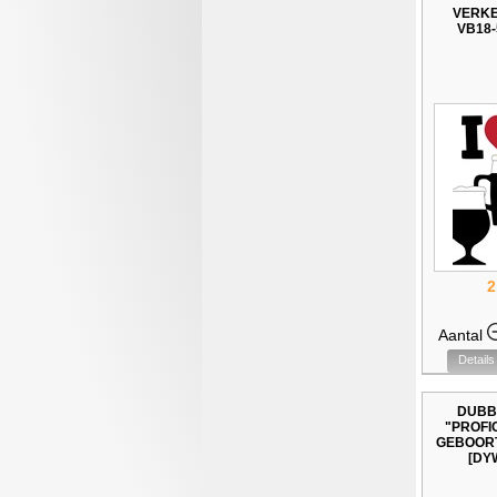
VERK
VB18-
2
Aantal
Details
DUBB
"PROFI
GEBOORT
[DY