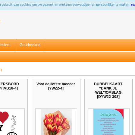
 gebruik van cookies om uw bezoek en winkelen eenvoudiger en persoonlijker te maken
re
R
osters
Geschenken
n
EERSBORD
Voor de liefste moeder
DUBBELKAART
4 [VB18-4]
[YW22-4]
"DANK JE
WEL"/OMSLAG
[DYW22-308]