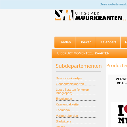
Deze website maakt
F
Kaarten
Boeken
Kalenders
P
U BEKIJKT MOMENTEEL:
KAARTEN
Subdepartementen
Producte
Bezinningskaartjes
VERK
VB18-
Gedachteniskaarten
Losse Kaarten (envelop
inbegrepen)
Enveloppen
Kaartenpakketten
Themabox
Verkeersborden
Bladwijzers