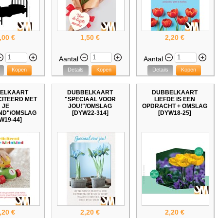
,00 €
1,50 €
2,20 €
Aantal
Aantal
Kopen
Details
Kopen
Details
Kopen
ELKAART
DUBBELKAART
DUBBELKAART
CITEERD MET
"SPECIAAL VOOR
LIEFDE IS EEN
JE
JOU!"/OMSLAG
OPDRACHT + OMSLAG
ND"/OMSLAG
[DYW22-314]
[DYW18-25]
W19-44]
,20 €
2,20 €
2,20 €