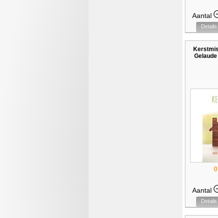
Aantal
Details
Kerstmis
Gelaude 
0
Aantal
Details