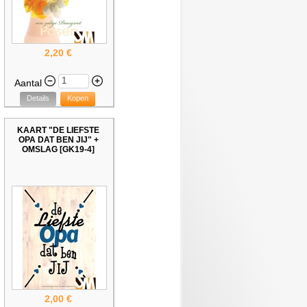
2,20 €
Aantal
Details
Kopen
KAART "DE LIEFSTE
OPA DAT BEN JIJ" +
OMSLAG [GK19-4]
2,00 €