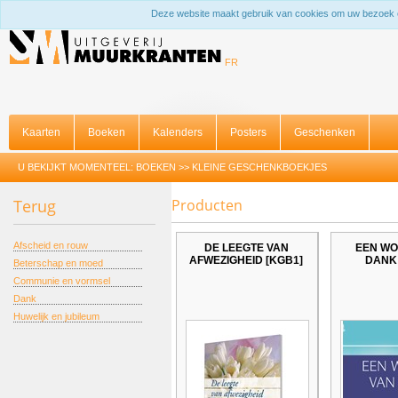
Deze website maakt gebruik van cookies om uw bezoek 
FR
Kaarten
Boeken
Kalenders
Posters
Geschenken
U BEKIJKT MOMENTEEL:
BOEKEN
>>
KLEINE GESCHENKBOEKJES
Terug
Producten
Afscheid en rouw
DE LEEGTE VAN
EEN WO
AFWEZIGHEID [KGB1]
DANK 
Beterschap en moed
Communie en vormsel
Dank
Huwelijk en jubileum