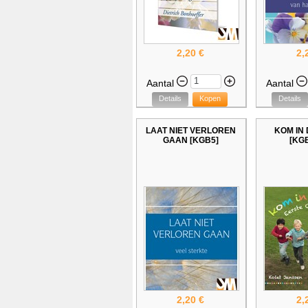
2,20 €
2,
Aantal
Aantal
Details
Kopen
Details
LAAT NIET VERLOREN
KOM IN 
GAAN [KGB5]
[KGB
2,20 €
2,