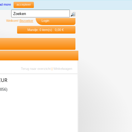
ad more
accepteer
Welkom!
Bezoeker
Login
Mandje: 0 item(s) 0,00 €
Terug naar overzicht
|
Winkelwagen
EUR
856)