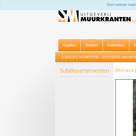
Deze website maakt
F
Kaarten
Boeken
Kalenders
P
U BEKIJKT MOMENTEEL:
GEGEVENS VAN MONA
Subdepartementen
Monaco 