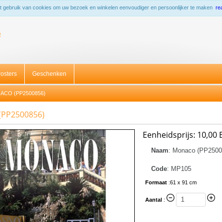
 gebruik van cookies om uw bezoek en winkelen eenvoudiger en persoonlijker te maken
re
R
osters
Geschenken
CO (PP2500856)
(PP2500856)
Eenheidsprijs:
10,00 
Naam
:
Monaco (PP2500
Code
:
MP105
Formaat
:
61 x 91 cm
Aantal
: