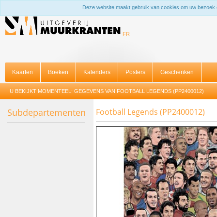
Deze website maakt gebruik van cookies om uw bezoek 
FR
Kaarten
Boeken
Kalenders
Posters
Geschenken
U BEKIJKT MOMENTEEL:
GEGEVENS VAN FOOTBALL LEGENDS (PP2400012)
Subdepartementen
Football Legends (PP2400012)