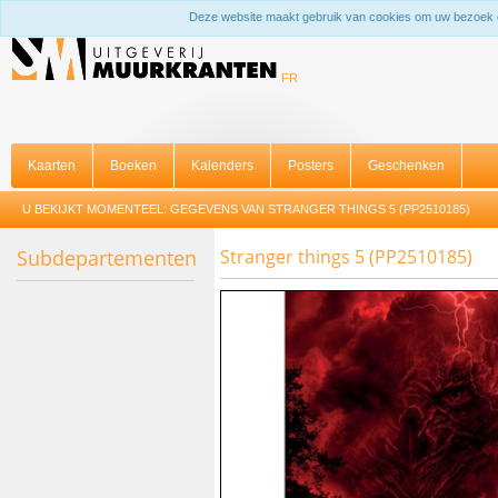
Deze website maakt gebruik van cookies om uw bezoek 
FR
Kaarten
Boeken
Kalenders
Posters
Geschenken
U BEKIJKT MOMENTEEL:
GEGEVENS VAN STRANGER THINGS 5 (PP2510185)
Subdepartementen
Stranger things 5 (PP2510185)