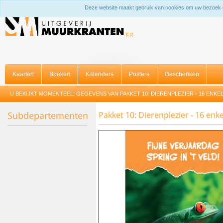
Deze website maakt gebruik van cookies om uw bezoek 
FR
Kaarten
Boeken
Kalenders
Posters
Geschenken
U BEKIJKT MOMENTEEL:
GEGEVENS VAN PAKKET 10: DIERENPLEZIER - 16 ENK
Subdepartementen
Pakket 10: Dierenplezier - 16 enk