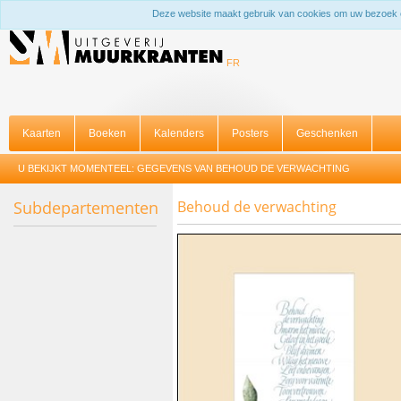
Deze website maakt gebruik van cookies om uw bezoek 
FR
Kaarten
Boeken
Kalenders
Posters
Geschenken
U BEKIJKT MOMENTEEL:
GEGEVENS VAN BEHOUD DE VERWACHTING
Subdepartementen
Behoud de verwachting