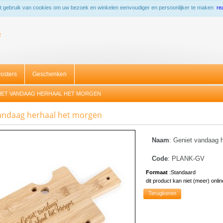
 gebruik van cookies om uw bezoek en winkelen eenvoudiger en persoonlijker te maken
re
R
osters
Geschenken
IET VANDAAG HERHAAL HET MORGEN
andaag herhaal het morgen
Naam
:
Geniet vandaag h
Code
:
PLANK-GV
Formaat
:
Standaard
dit product kan niet (meer) onl
Terugkeren