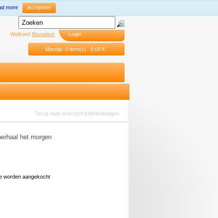
ad more
accepteer
Welkom!
Bezoeker
Login
Mandje: 0 item(s) 0,00 €
Terug naar overzicht
|
Winkelwagen
erhaal het morgen
ine worden aangekocht