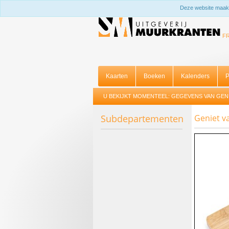
Deze website maakt
F
Kaarten
Boeken
Kalenders
P
U BEKIJKT MOMENTEEL:
GEGEVENS VAN GEN
Subdepartementen
Geniet v