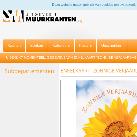
Deze website maakt gebruik van cookies om uw bezoek 
FR
Kaarten
Boeken
Kalenders
Posters
Geschenken
U BEKIJKT MOMENTEEL:
GEGEVENS VAN ENKELKAART "ZONNIGE VERJAARDAG
Subdepartementen
ENKELKAART "ZONNIGE VERJAA