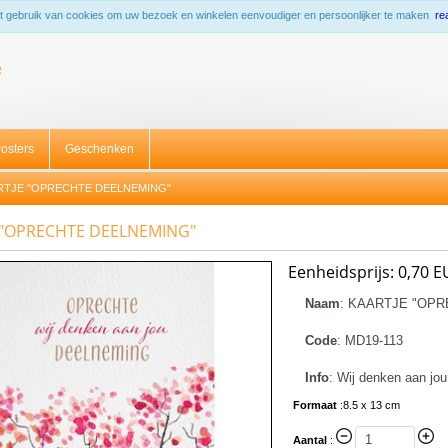
 gebruik van cookies om uw bezoek en winkelen eenvoudiger en persoonlijker te maken
re
R
osters
Geschenken
RTJE "OPRECHTE DEELNEMING"
 "OPRECHTE DEELNEMING"
Eenheidsprijs:
0,70 E
Naam
:
KAARTJE "OPR
Code
:
MD19-113
Info
:
Wij denken aan jou
Formaat
:
8.5 x 13 cm
Aantal
: