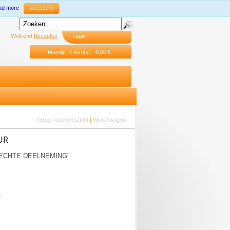
ad more
accepteer
Welkom!
Bezoeker
Login
Mandje: 0 item(s) 0,00 €
Terug naar overzicht
|
Winkelwagen
UR
ECHTE DEELNEMING"
.