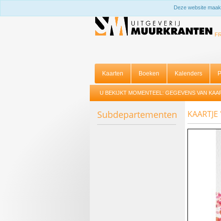
Deze website maakt
F
Kaarten
Boeken
Kalenders
P
U BEKIJKT MOMENTEEL:
GEGEVENS VAN KAA
Subdepartementen
KAARTJE