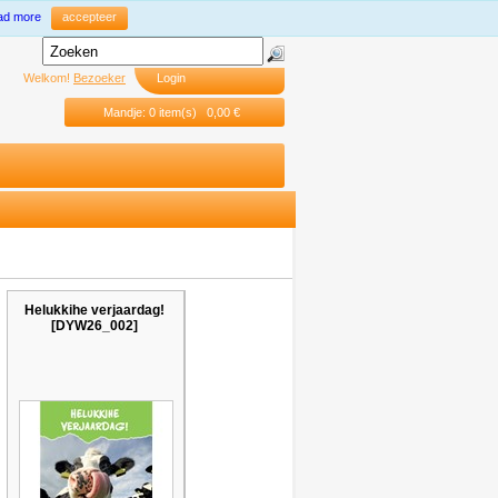
ad more
accepteer
Welkom!
Bezoeker
Login
Mandje: 0 item(s) 0,00 €
Helukkihe verjaardag!
[DYW26_002]