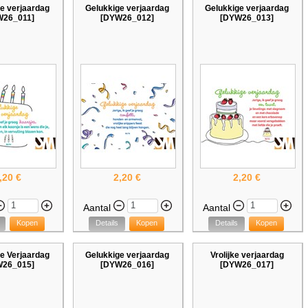
e verjaardag
Gelukkige verjaardag
Gelukkige verjaardag
W26_011]
[DYW26_012]
[DYW26_013]
,20 €
2,20 €
2,20 €
Aantal
Aantal
Kopen
Details
Kopen
Details
Kopen
e Verjaardag
Gelukkige verjaardag
Vrolijke verjaardag
W26_015]
[DYW26_016]
[DYW26_017]