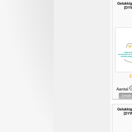
Gelukkig
[DY
2
Aantal
Details
Gelukkig
[DY