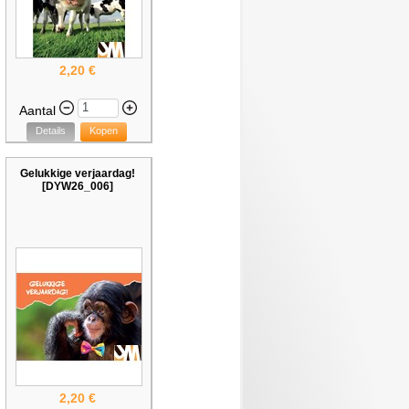
2,20 €
Aantal
Details
Kopen
Gelukkige verjaardag!
[DYW26_006]
2,20 €