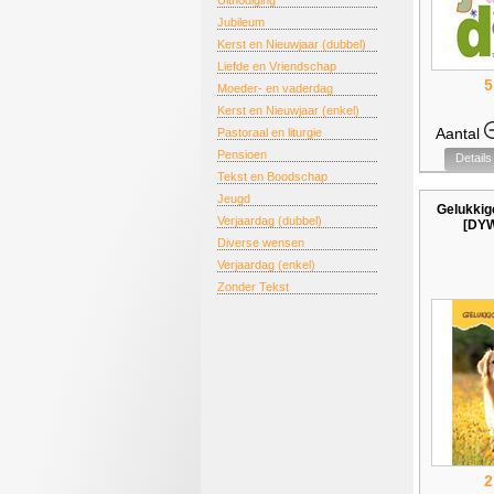
Uitnodiging
Jubileum
Kerst en Nieuwjaar (dubbel)
Liefde en Vriendschap
5
Moeder- en vaderdag
Kerst en Nieuwjaar (enkel)
Aantal
Pastoraal en liturgie
Pensioen
Details
Tekst en Boodschap
Jeugd
Gelukkig
Verjaardag (dubbel)
[DY
Diverse wensen
Verjaardag (enkel)
Zonder Tekst
2