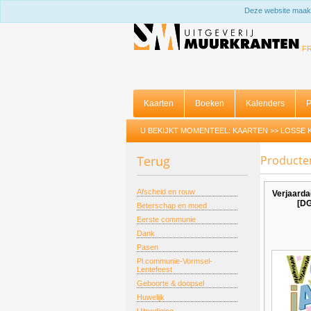
Deze website maakt
F
Kaarten
Boeken
Kalenders
P
U BEKIJKT MOMENTEEL:
KAARTEN
>>
LOSSE 
Terug
Producte
Afscheid en rouw
Verjaarda
[D
Beterschap en moed
Eerste communie
Dank
Pasen
Pl.communie-Vormsel-
Lentefeest
Geboorte & doopsel
Huwelijk