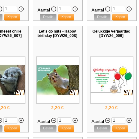
Aantal
Aantal
Kopen
Details
Kopen
Details
Kopen
meest chille
Let's go nuts - Happy
Gelukkige verjaardag
 [DYW26_007]
birthday [DYW26_008]
[DYW26_009]
,20 €
2,20 €
2,20 €
Aantal
Aantal
Kopen
Details
Kopen
Details
Kopen