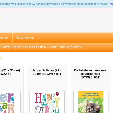
 gebruik van cookies om uw bezoek en winkelen eenvoudiger en persoonlijker te maken
re
R
osters
Geschenken
KAARTEN (ENVELOP INBEGREPEN)
>>
VERJAARDAG (DUBBEL)
n
g (21 x 30 cm)
Happy Birthday (21 x
De liefste wensen voor
GW22-5]
30 cm) [DGW17-01]
je verjaardag
[DYW26_001]