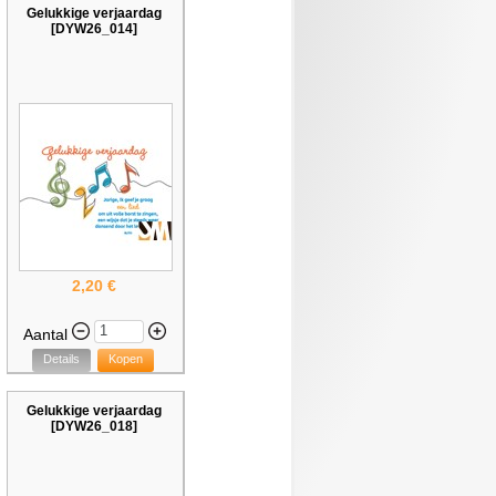
Gelukkige verjaardag
[DYW26_014]
2,20 €
Aantal
Details
Kopen
Gelukkige verjaardag
[DYW26_018]