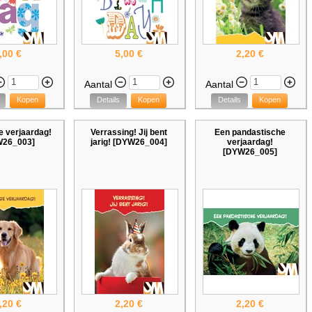
,00 €
5,00 €
2,20 €
Aantal
Aantal
Kopen
Details
Kopen
Details
Kopen
e verjaardag!
Verrassing! Jij bent
Een pandastische
W26_003]
jarig! [DYW26_004]
verjaardag!
[DYW26_005]
,20 €
2,20 €
2,20 €