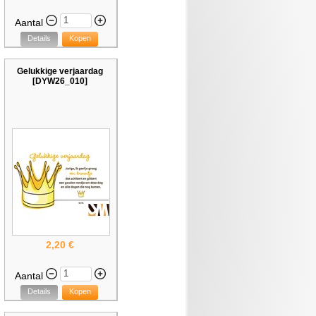
Aantal
Details
Kopen
Gelukkige verjaardag
[DYW26_010]
2,20 €
Aantal
Details
Kopen