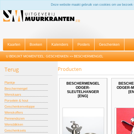
Deze website maakt gebruik van cookies om uw bezoek 
FR
Kaarten
Boeken
Kalenders
Posters
Geschenken
U BEKIJKT MOMENTEEL:
GESCHENKEN
>>
BESCHERMENGEL
Terug
Producten
Plankje
BESCHERMENGEL
BESCHE
ODGER-
ODGER-M
Beschermengel
SLEUTELHANGER
[E
Wenskaars
[ENG]
Porselein & hout
Geschenkenveloppe
Wenskoffers
Pennendozen
Wensblikken
Geschenksets