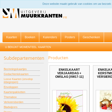
Deze website maakt gebruik van cookies om uw bezoek 
FR
Kaarten
Boeken
Kalenders
Posters
Geschenken
U BEKIJKT MOMENTEEL:
KAARTEN
Subdepartementen
Producten
Bezinningskaartjes
ENKELKAART
ENKELKA
VERJAARDAG +
KERSTMIS
Gedachteniskaarten
OMSLAG [XW17-11]
VERSIERD"
Losse Kaarten (envelop
inbegrepen)
Enveloppen
Kaartenpakketten
Themabox
Verkeersborden
Bladwijzers