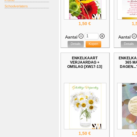
Promo
Schoolverlaters
1,50 €
1,
Aantal
Aantal
Details
Kopen
Details
ENKELKAART
ENKELKA
VERJAARDAG +
365 M
OMSLAG [XW17-13]
DAGEN..."
1,50 €
1,