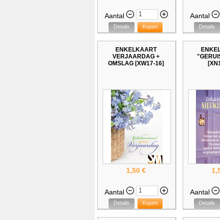
Aantal
Aantal
Details
Kopen
Details
ENKELKAART
ENKE
VERJAARDAG +
"GERUIS
OMSLAG [XW17-16]
[XN1
1,50 €
1,
Aantal
Aantal
Details
Kopen
Details