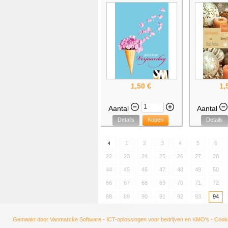
1,50 €
1,
Aantal
Aantal
Details
Kopen
Details
1
2
3
4
5
6
22
23
24
25
26
27
28
44
45
46
47
48
49
50
66
67
68
69
70
71
72
88
89
90
91
92
93
94
Gemaakt door
Vanmarcke Software - ICT-oplossingen voor bedrijven en KMO's
-
Cooki