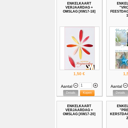
ENKELKAART
ENKE
VERJAARDAG +
"VRO
OMSLAG [XW17-18]
FEESTDAG
1
1,50 €
1,
Aantal
Aantal
Details
Kopen
Details
ENKELKAART
ENKE
VERJAARDAG +
"PRE
OMSLAG [XW17-20]
KERSTDAG
2