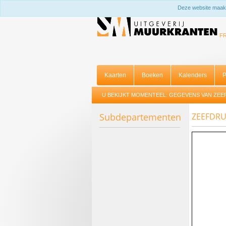
Deze website maakt
F
Kaarten
Boeken
Kalenders
P
U BEKIJKT MOMENTEEL:
GEGEVENS VAN ZEEF
Subdepartementen
ZEEFDRU