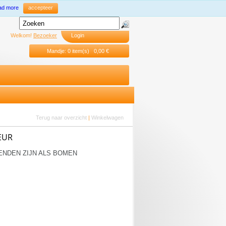
ad more
accepteer
Welkom!
Bezoeker
Login
Mandje: 0 item(s) 0,00 €
Terug naar overzicht
|
Winkelwagen
EUR
ENDEN ZIJN ALS BOMEN