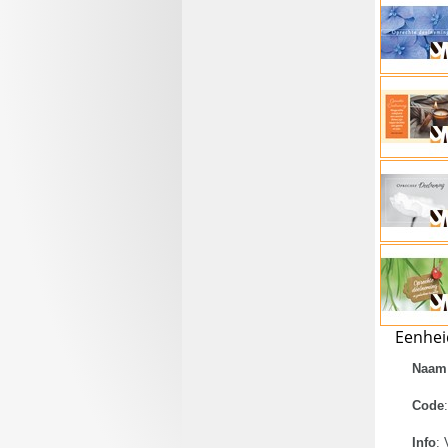
Eenheid
Naam
Code
:
Info
:
V