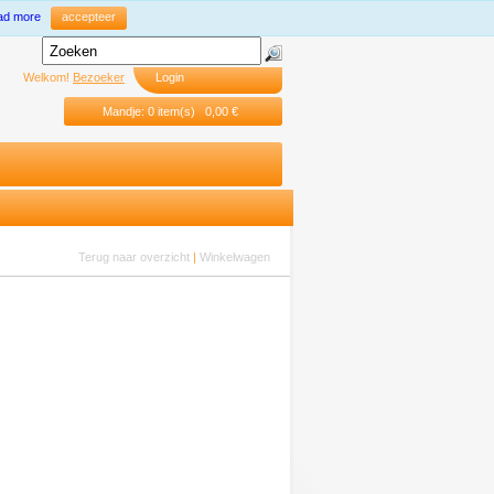
ad more
accepteer
Welkom!
Bezoeker
Login
Mandje: 0 item(s) 0,00 €
Terug naar overzicht
|
Winkelwagen