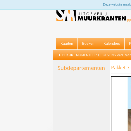
Deze website maakt
F
Kaarten
Boeken
Kalenders
P
U BEKIJKT MOMENTEEL:
GEGEVENS VAN PAKK
Subdepartementen
Pakket 7