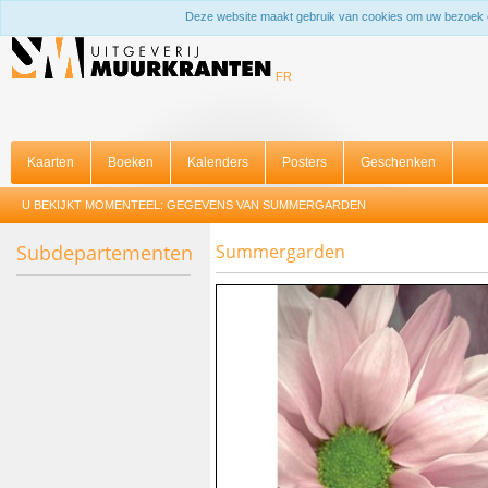
Deze website maakt gebruik van cookies om uw bezoek 
FR
Kaarten
Boeken
Kalenders
Posters
Geschenken
U BEKIJKT MOMENTEEL:
GEGEVENS VAN SUMMERGARDEN
Subdepartementen
Summergarden