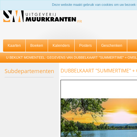
Deze website maakt gebruik van cookies om uw bezoek 
FR
Kaarten
Boeken
Kalenders
Posters
Geschenken
U BEKIJKT MOMENTEEL:
GEGEVENS VAN DUBBELKAART "SUMMERTIME" + OMS
Subdepartementen
DUBBELKAART "SUMMERTIME" +