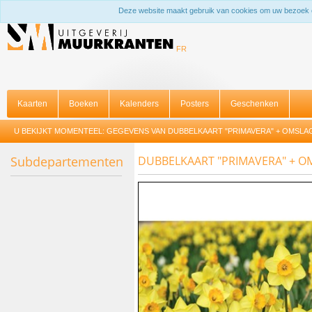
Deze website maakt gebruik van cookies om uw bezoek 
FR
Kaarten
Boeken
Kalenders
Posters
Geschenken
U BEKIJKT MOMENTEEL:
GEGEVENS VAN DUBBELKAART "PRIMAVERA" + OMSLA
Subdepartementen
DUBBELKAART "PRIMAVERA" + O