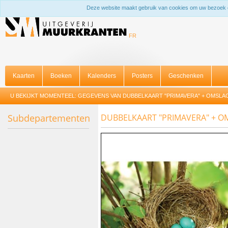
Deze website maakt gebruik van cookies om uw bezoek 
FR
Kaarten
Boeken
Kalenders
Posters
Geschenken
U BEKIJKT MOMENTEEL:
GEGEVENS VAN DUBBELKAART "PRIMAVERA" + OMSLA
Subdepartementen
DUBBELKAART "PRIMAVERA" + O