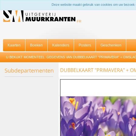
Deze website maakt gebruik van cookies om uw bezoek 
FR
Kaarten
Boeken
Kalenders
Posters
Geschenken
U BEKIJKT MOMENTEEL:
GEGEVENS VAN DUBBELKAART "PRIMAVERA" + OMSLA
Subdepartementen
DUBBELKAART "PRIMAVERA" + O