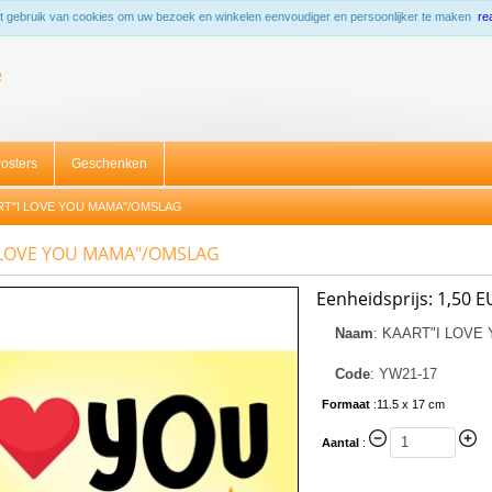
 gebruik van cookies om uw bezoek en winkelen eenvoudiger en persoonlijker te maken
re
R
osters
Geschenken
T"I LOVE YOU MAMA"/OMSLAG
 LOVE YOU MAMA"/OMSLAG
Eenheidsprijs:
1,50 E
Naam
:
KAART"I LOVE
Code
:
YW21-17
Formaat
:
11.5 x 17 cm
Aantal
: