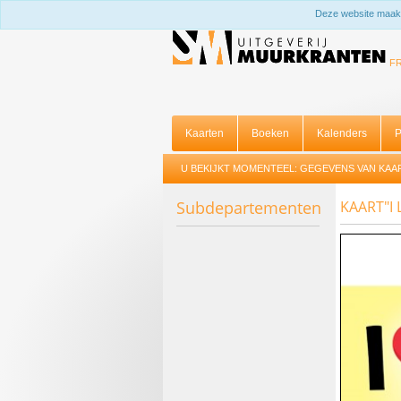
Deze website maakt
F
Kaarten
Boeken
Kalenders
P
U BEKIJKT MOMENTEEL:
GEGEVENS VAN KAAR
Subdepartementen
KAART"I