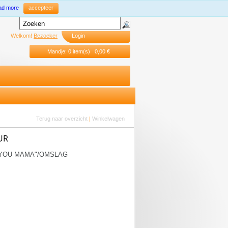
ad more
accepteer
Welkom!
Bezoeker
Login
Mandje: 0 item(s) 0,00 €
Terug naar overzicht
|
Winkelwagen
UR
 YOU MAMA"/OMSLAG