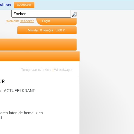
ad more
accepteer
Welkom!
Bezoeker
Login
Mandje: 0 item(s) 0,00 €
Terug naar overzicht
|
Winkelwagen
UR
) - ACTUEELKRANT
ren laten de hemel zien
jd