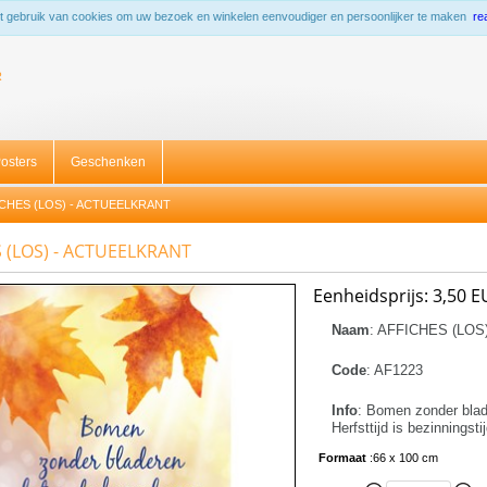
 gebruik van cookies om uw bezoek en winkelen eenvoudiger en persoonlijker te maken
re
R
osters
Geschenken
CHES (LOS) - ACTUEELKRANT
 (LOS) - ACTUEELKRANT
Eenheidsprijs:
3,50 E
Naam
:
AFFICHES (LOS
Code
:
AF1223
Info
:
Bomen zonder blade
Herfsttijd is bezinningsti
Formaat
:
66 x 100 cm