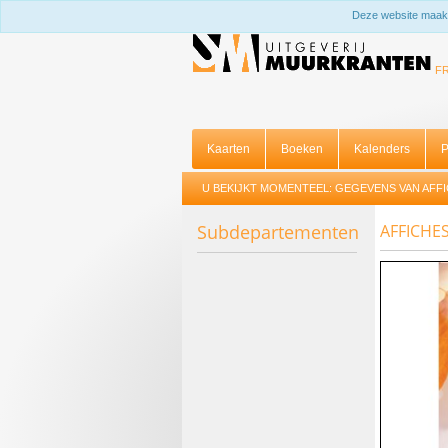
Deze website maakt
F
Kaarten
Boeken
Kalenders
P
U BEKIJKT MOMENTEEL:
GEGEVENS VAN AFFI
Subdepartementen
AFFICHES